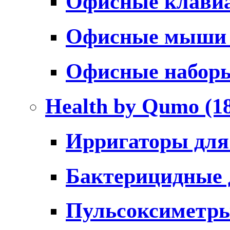
Офисные клави
Офисные мыш
Офисные набо
Health by Qumo
(1
Ирригаторы для
Бактерицидные
Пульсоксиметр