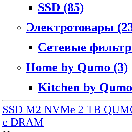
SSD
(85)
Электротовары
(2
Сетевые фильт
Home by Qumo
(3)
Kitchen by Qum
SSD M2 NVMe 2 ТB QUMO
c DRAM