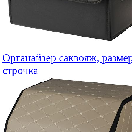
Органайзер саквояж, разме
строчка