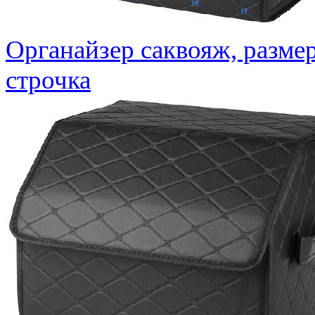
Органайзер саквояж, разме
строчка