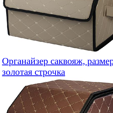
Органайзер саквояж, разме
золотая строчка