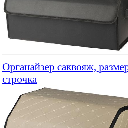
Органайзер саквояж, размер
строчка