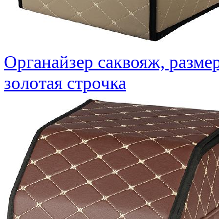
Органайзер саквояж, размер
золотая строчка