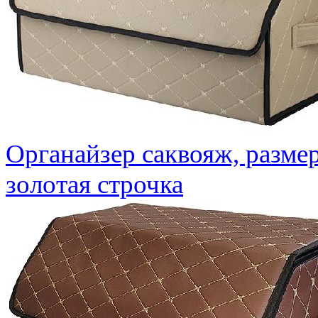
Органайзер саквояж, разме
золотая строчка