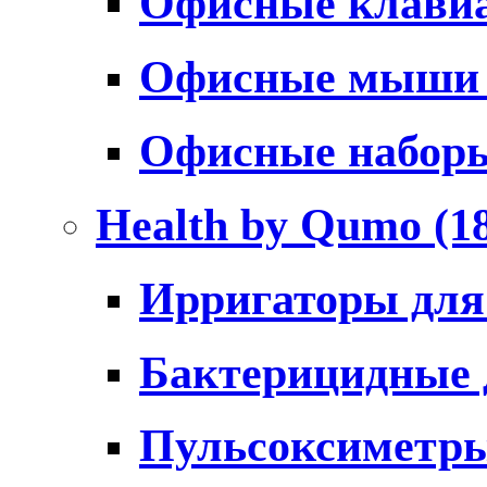
Офисные клави
Офисные мыш
Офисные набо
Health by Qumo
(1
Ирригаторы для
Бактерицидные
Пульсоксиметр