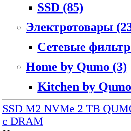
SSD
(85)
Электротовары
(2
Сетевые фильт
Home by Qumo
(3)
Kitchen by Qum
SSD M2 NVMe 2 ТB QUMO
c DRAM