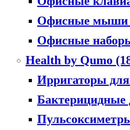
Офисные клави
Офисные мыш
Офисные набо
Health by Qumo
(1
Ирригаторы для
Бактерицидные
Пульсоксиметр