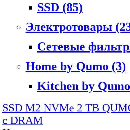
SSD
(85)
Электротовары
(2
Сетевые фильт
Home by Qumo
(3)
Kitchen by Qum
SSD M2 NVMe 2 ТB QUMO
c DRAM