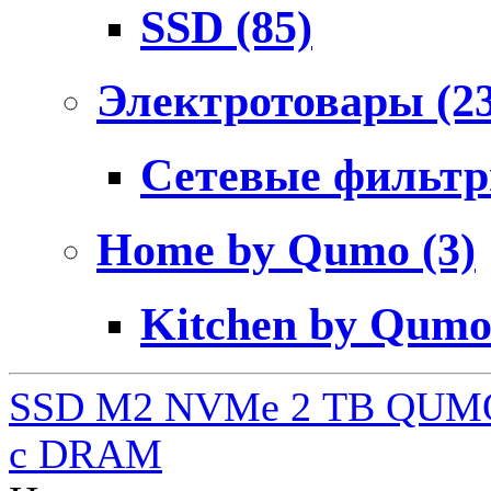
SSD
(85)
Электротовары
(2
Сетевые фильт
Home by Qumo
(3)
Kitchen by Qum
SSD M2 NVMe 2 ТB QUMO
c DRAM