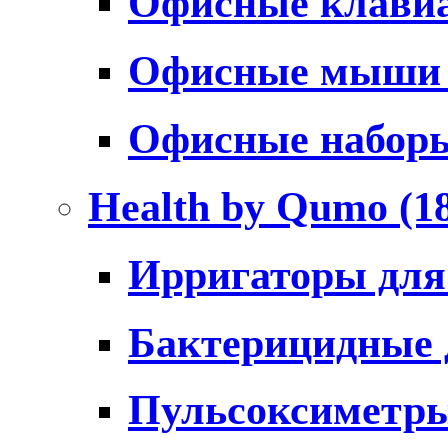
Офисные клави
Офисные мыш
Офисные набо
Health by Qumo
(1
Ирригаторы для
Бактерицидные
Пульсоксиметр