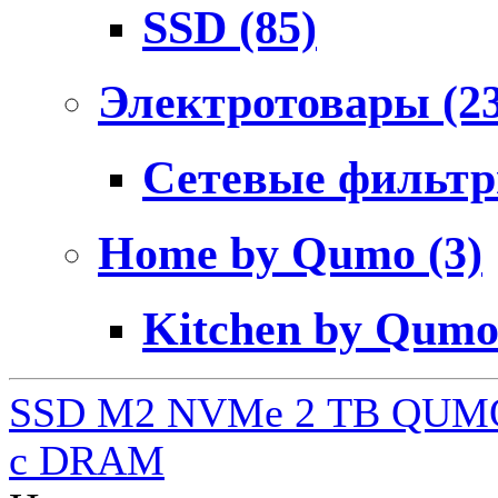
SSD
(85)
Электротовары
(2
Сетевые фильт
Home by Qumo
(3)
Kitchen by Qum
SSD M2 NVMe 2 ТB QUMO
c DRAM