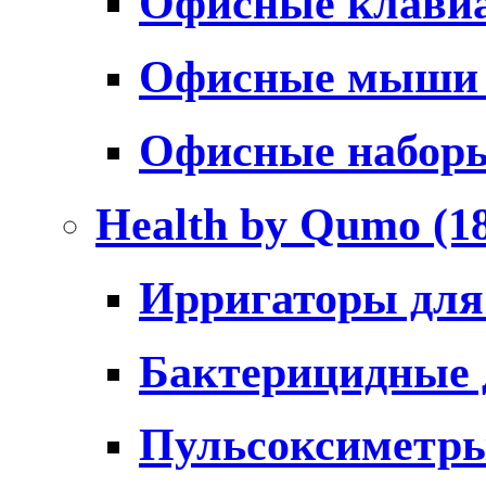
Офисные клави
Офисные мыш
Офисные набо
Health by Qumo
(1
Ирригаторы для
Бактерицидные
Пульсоксиметр