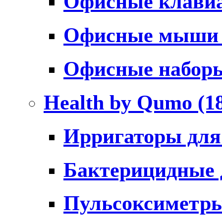
Офисные клави
Офисные мыш
Офисные набо
Health by Qumo
(1
Ирригаторы для
Бактерицидные
Пульсоксиметр