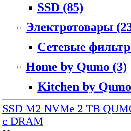
SSD
(85)
Электротовары
(2
Сетевые фильт
Home by Qumo
(3)
Kitchen by Qum
SSD M2 NVMe 2 ТB QUMO
c DRAM