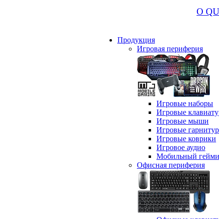
О Q
Продукция
Игровая периферия
Игровые наборы
Игровые клавиат
Игровые мыши
Игровые гарниту
Игровые коврики
Игровое аудио
Мобильный гейми
Офисная периферия