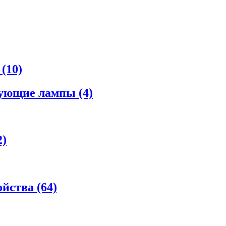
а
(10)
рующие лампы
(4)
2)
ойства
(64)