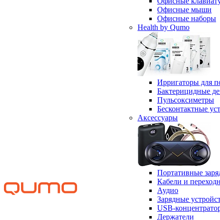
Офисные клавиат
Офисные мыши
Офисные наборы
Health by Qumo
Ирригаторы для п
Бактерицидные д
Пульсоксиметры
Бесконтактные ус
Аксессуары
Портативные заря
Кабели и переход
Аудио
Зарядные устройс
USB-концентрато
Держатели