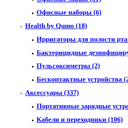
Офисные наборы
(6)
Health by Qumo
(18)
Ирригаторы для полости рт
Бактерицидные дезинфици
Пульсоксиметры
(2)
Бесконтактные устройства
(
Аксессуары
(337)
Портативные зарядные устр
Кабели и переходники
(106)