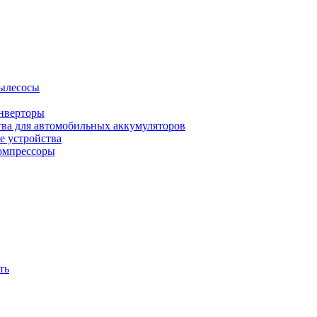
ылесосы
нверторы
тва для автомобильных аккумуляторов
е устройства
омпрессоры
ть