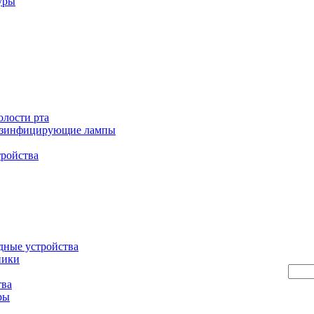
уры
олости рта
езинфицирующие лампы
тройства
дные устройства
ники
тва
ры