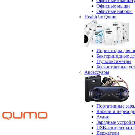
Офисные клавиат
Офисные мыши
Офисные наборы
Health by Qumo
Ирригаторы для п
Бактерицидные д
Пульсоксиметры
Бесконтактные ус
Аксессуары
Портативные заря
Кабели и переход
Аудио
Зарядные устройс
USB-концентрато
Держатели