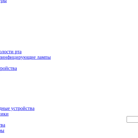
уры
олости рта
езинфицирующие лампы
тройства
дные устройства
ники
тва
ры