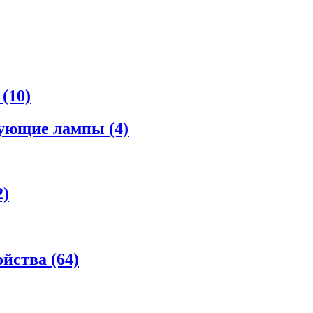
а
(10)
рующие лампы
(4)
2)
ойства
(64)