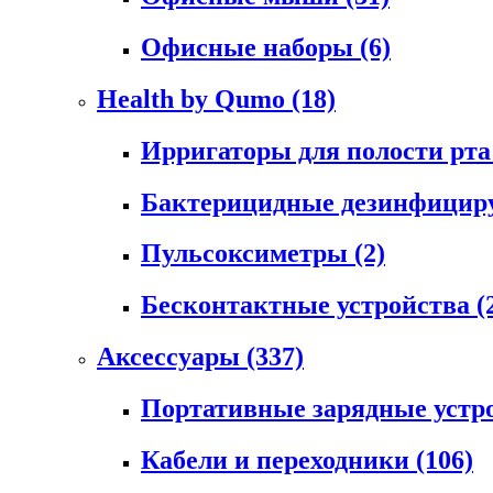
Офисные наборы
(6)
Health by Qumo
(18)
Ирригаторы для полости рт
Бактерицидные дезинфици
Пульсоксиметры
(2)
Бесконтактные устройства
(
Аксессуары
(337)
Портативные зарядные устр
Кабели и переходники
(106)