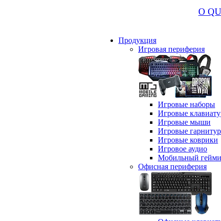
О Q
Продукция
Игровая периферия
Игровые наборы
Игровые клавиат
Игровые мыши
Игровые гарниту
Игровые коврики
Игровое аудио
Мобильный гейми
Офисная периферия