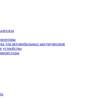
ылесосы
нверторы
тва для автомобильных аккумуляторов
е устройства
омпрессоры
ть