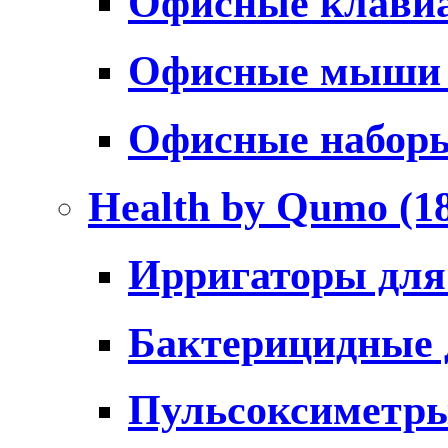
Офисные клави
Офисные мыш
Офисные набо
Health by Qumo
(1
Ирригаторы для
Бактерицидные
Пульсоксиметр