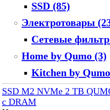
SSD
(85)
Электротовары
(2
Сетевые фильт
Home by Qumo
(3)
Kitchen by Qum
SSD M2 NVMe 2 ТB QUMO
c DRAM