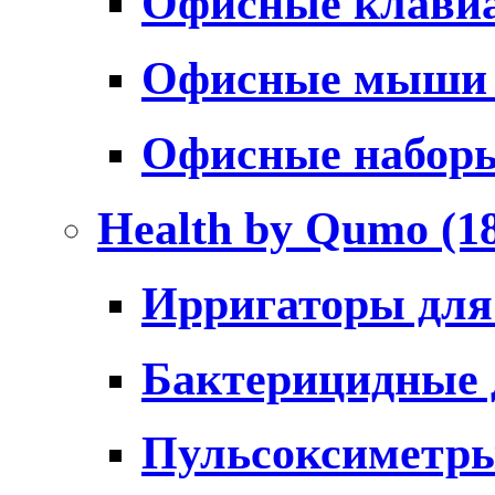
Офисные клави
Офисные мыш
Офисные набо
Health by Qumo
(1
Ирригаторы для
Бактерицидные
Пульсоксиметр