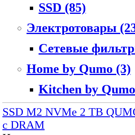
SSD
(85)
Электротовары
(2
Сетевые фильт
Home by Qumo
(3)
Kitchen by Qum
SSD M2 NVMe 2 ТB QUMO
c DRAM