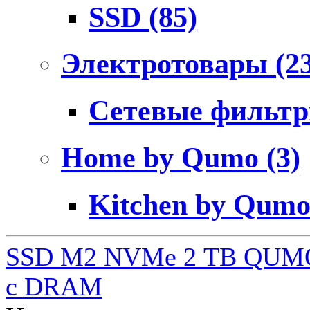
SSD
(85)
Электротовары
(2
Сетевые фильт
Home by Qumo
(3)
Kitchen by Qum
SSD M2 NVMe 2 ТB QUMO
c DRAM