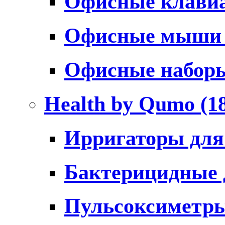
Офисные клави
Офисные мыш
Офисные набо
Health by Qumo
(1
Ирригаторы для
Бактерицидные
Пульсоксиметр