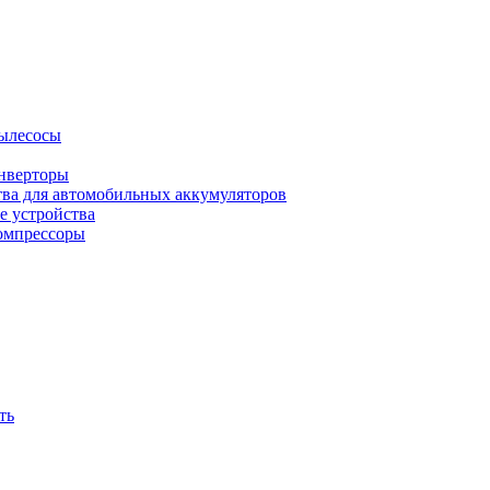
ылесосы
нверторы
тва для автомобильных аккумуляторов
е устройства
омпрессоры
ть