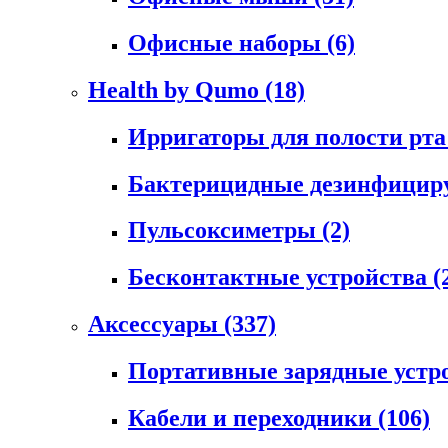
Офисные наборы
(6)
Health by Qumo
(18)
Ирригаторы для полости рт
Бактерицидные дезинфици
Пульсоксиметры
(2)
Бесконтактные устройства
(
Аксессуары
(337)
Портативные зарядные устр
Кабели и переходники
(106)