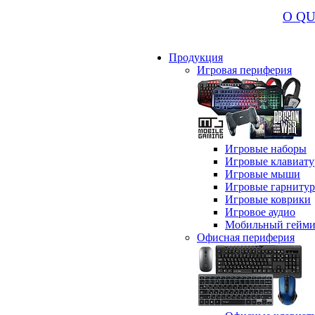
О Q
Продукция
Игровая периферия
Игровые наборы
Игровые клавиат
Игровые мыши
Игровые гарниту
Игровые коврики
Игровое аудио
Мобильный гейми
Офисная периферия