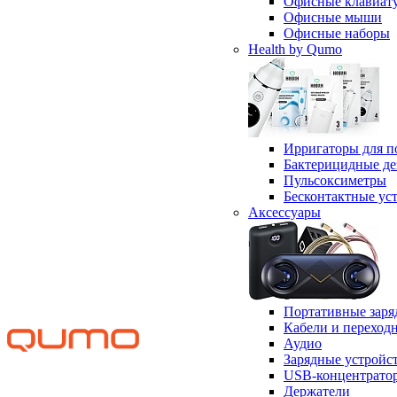
Офисные клавиат
Офисные мыши
Офисные наборы
Health by Qumo
Ирригаторы для п
Бактерицидные д
Пульсоксиметры
Бесконтактные ус
Аксессуары
Портативные заря
Кабели и переход
Аудио
Зарядные устройс
USB-концентрато
Держатели