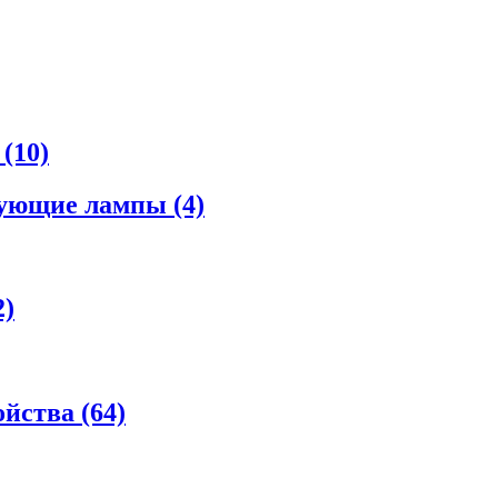
а
(10)
рующие лампы
(4)
2)
ойства
(64)