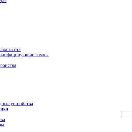
уры
олости рта
езинфицирующие лампы
тройства
дные устройства
ники
тва
ры