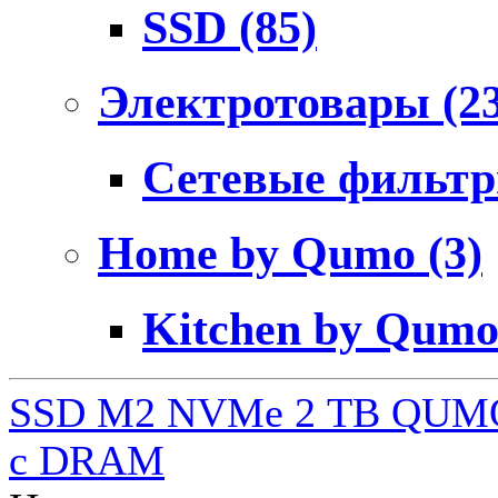
SSD
(85)
Электротовары
(2
Сетевые фильт
Home by Qumo
(3)
Kitchen by Qum
SSD M2 NVMe 2 ТB QUMO
c DRAM