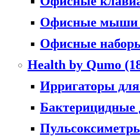
Офисные клави
Офисные мыш
Офисные набо
Health by Qumo
(1
Ирригаторы для
Бактерицидные
Пульсоксиметр