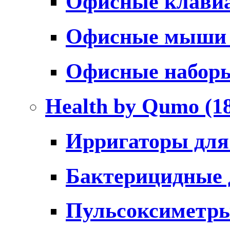
Офисные клави
Офисные мыш
Офисные набо
Health by Qumo
(1
Ирригаторы для
Бактерицидные
Пульсоксиметр