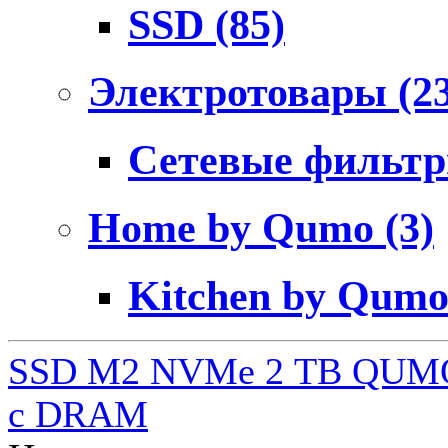
SSD
(85)
Электротовары
(2
Сетевые фильт
Home by Qumo
(3)
Kitchen by Qum
SSD M2 NVMe 2 ТB QUMO
c DRAM