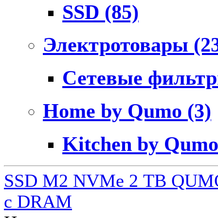
SSD
(85)
Электротовары
(2
Сетевые фильт
Home by Qumo
(3)
Kitchen by Qum
SSD M2 NVMe 2 ТB QUMO
c DRAM