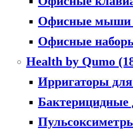
Офисные клави
Офисные мыш
Офисные набо
Health by Qumo
(1
Ирригаторы для
Бактерицидные
Пульсоксиметр