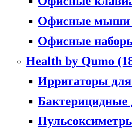
Офисные клави
Офисные мыш
Офисные набо
Health by Qumo
(1
Ирригаторы для
Бактерицидные
Пульсоксиметр