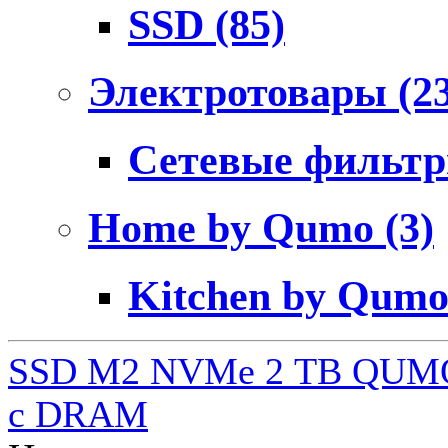
SSD
(85)
Электротовары
(2
Сетевые фильт
Home by Qumo
(3)
Kitchen by Qum
SSD M2 NVMe 2 ТB QUMO
c DRAM