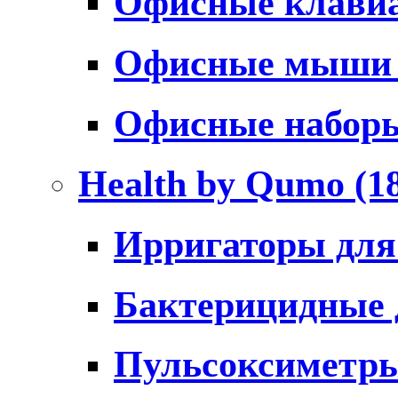
Офисные клави
Офисные мыш
Офисные набо
Health by Qumo
(1
Ирригаторы для
Бактерицидные
Пульсоксиметр