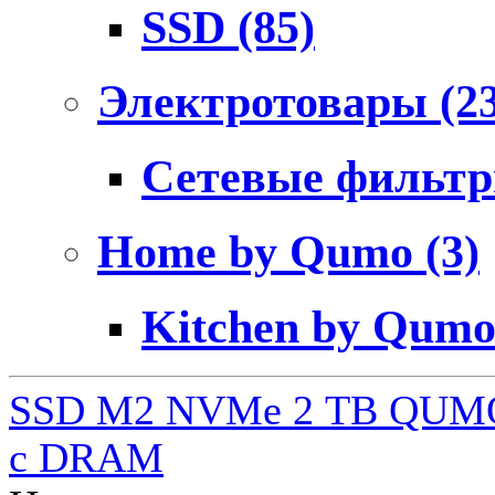
SSD
(85)
Электротовары
(2
Сетевые фильт
Home by Qumo
(3)
Kitchen by Qum
SSD M2 NVMe 2 ТB QUMO
c DRAM