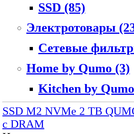
SSD
(85)
Электротовары
(2
Сетевые фильт
Home by Qumo
(3)
Kitchen by Qum
SSD M2 NVMe 2 ТB QUMO
c DRAM