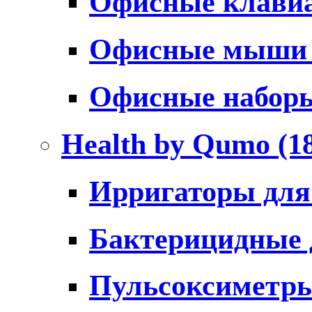
Офисные клави
Офисные мыш
Офисные набо
Health by Qumo
(1
Ирригаторы для
Бактерицидные
Пульсоксиметр