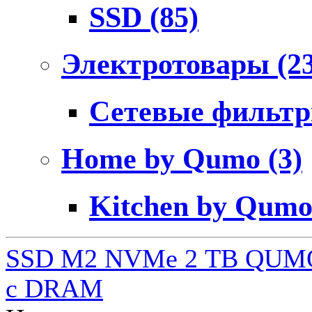
SSD
(85)
Электротовары
(2
Сетевые фильт
Home by Qumo
(3)
Kitchen by Qum
SSD M2 NVMe 2 ТB QUMO
c DRAM