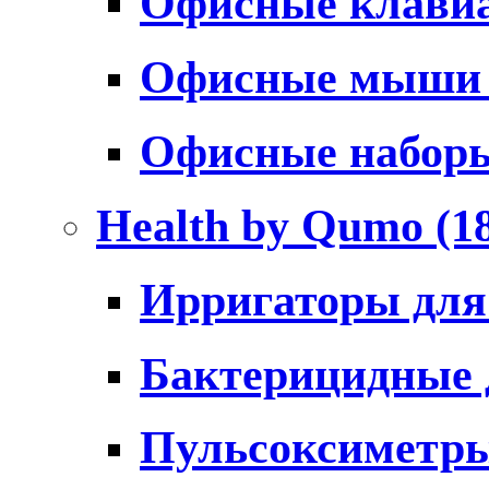
Офисные клави
Офисные мыш
Офисные набо
Health by Qumo
(1
Ирригаторы для
Бактерицидные
Пульсоксиметр