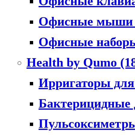
Офисные клави
Офисные мыш
Офисные набо
Health by Qumo
(1
Ирригаторы для
Бактерицидные
Пульсоксиметр