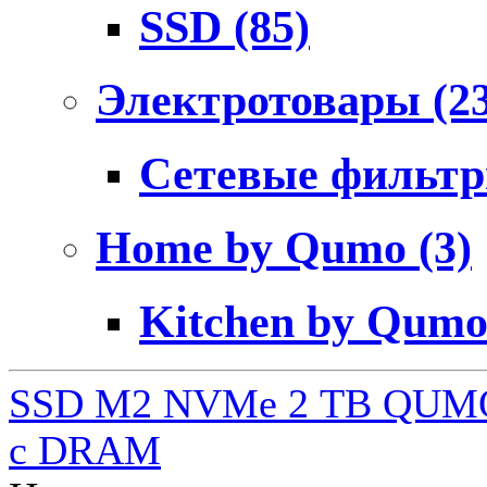
SSD
(85)
Электротовары
(2
Сетевые фильт
Home by Qumo
(3)
Kitchen by Qum
SSD M2 NVMe 2 ТB QUMO
c DRAM