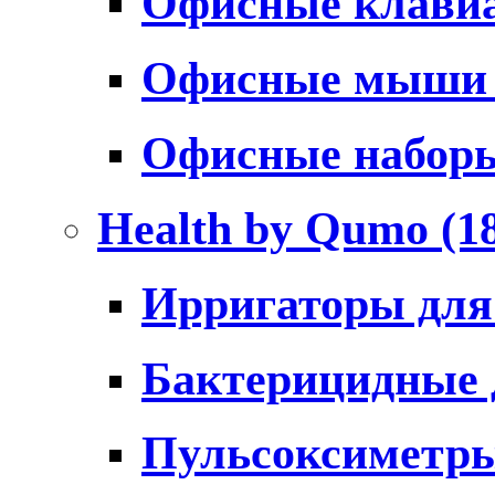
Офисные клави
Офисные мыш
Офисные набо
Health by Qumo
(1
Ирригаторы для
Бактерицидные
Пульсоксиметр