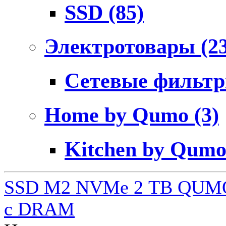
SSD
(85)
Электротовары
(2
Сетевые фильт
Home by Qumo
(3)
Kitchen by Qum
SSD M2 NVMe 2 ТB QUMO
c DRAM