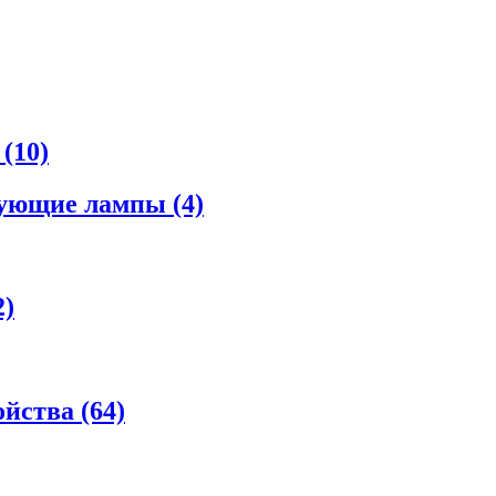
а
(10)
рующие лампы
(4)
2)
ойства
(64)