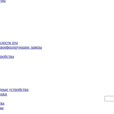
уры
олости рта
езинфицирующие лампы
тройства
дные устройства
ники
тва
ры