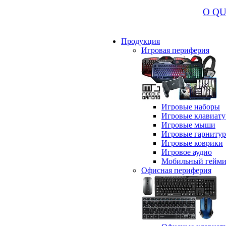
О Q
Продукция
Игровая периферия
Игровые наборы
Игровые клавиат
Игровые мыши
Игровые гарниту
Игровые коврики
Игровое аудио
Мобильный гейми
Офисная периферия