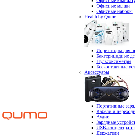
Офисные клавиат
Офисные мыши
Офисные наборы
Health by Qumo
Ирригаторы для п
Бактерицидные д
Пульсоксиметры
Бесконтактные ус
Аксессуары
Портативные заря
Кабели и переход
Аудио
Зарядные устройс
USB-концентрато
Держатели