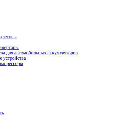
ылесосы
нверторы
тва для автомобильных аккумуляторов
е устройства
омпрессоры
ть