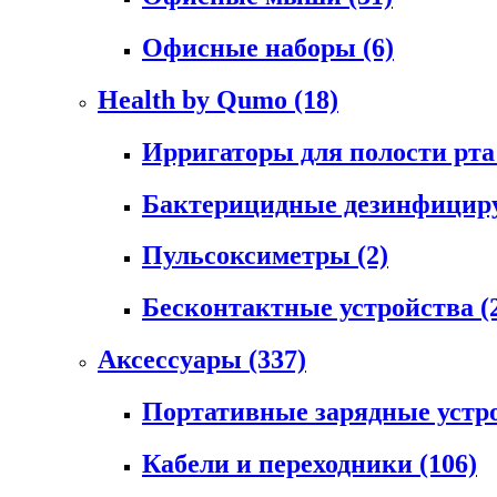
Офисные наборы
(6)
Health by Qumo
(18)
Ирригаторы для полости рт
Бактерицидные дезинфици
Пульсоксиметры
(2)
Бесконтактные устройства
(
Аксессуары
(337)
Портативные зарядные устр
Кабели и переходники
(106)