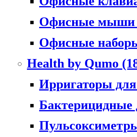
Офисные клави
Офисные мыш
Офисные набо
Health by Qumo
(1
Ирригаторы для
Бактерицидные
Пульсоксиметр