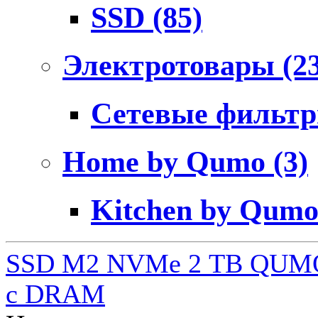
SSD
(85)
Электротовары
(2
Сетевые фильт
Home by Qumo
(3)
Kitchen by Qum
SSD M2 NVMe 2 ТB QUMO
c DRAM