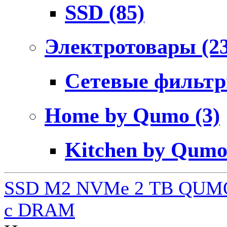
SSD
(85)
Электротовары
(2
Сетевые фильт
Home by Qumo
(3)
Kitchen by Qum
SSD M2 NVMe 2 ТB QUMO
c DRAM