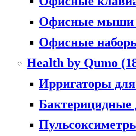
Офисные клави
Офисные мыш
Офисные набо
Health by Qumo
(1
Ирригаторы для
Бактерицидные
Пульсоксиметр