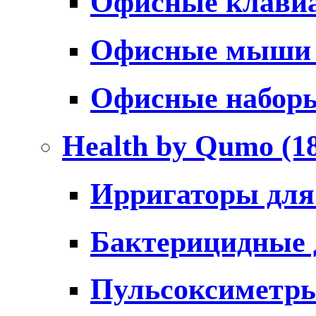
Офисные клави
Офисные мыш
Офисные набо
Health by Qumo
(1
Ирригаторы для
Бактерицидные
Пульсоксиметр