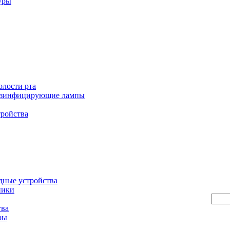
уры
олости рта
езинфицирующие лампы
тройства
дные устройства
ники
тва
ры