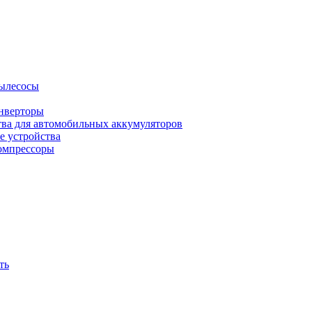
ылесосы
нверторы
тва для автомобильных аккумуляторов
е устройства
омпрессоры
ть