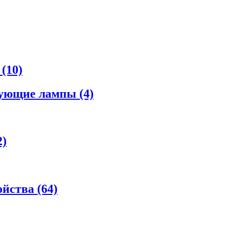
а
(10)
рующие лампы
(4)
2)
ойства
(64)