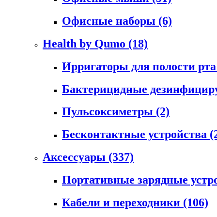
Офисные наборы
(6)
Health by Qumo
(18)
Ирригаторы для полости рт
Бактерицидные дезинфици
Пульсоксиметры
(2)
Бесконтактные устройства
(
Аксессуары
(337)
Портативные зарядные устр
Кабели и переходники
(106)