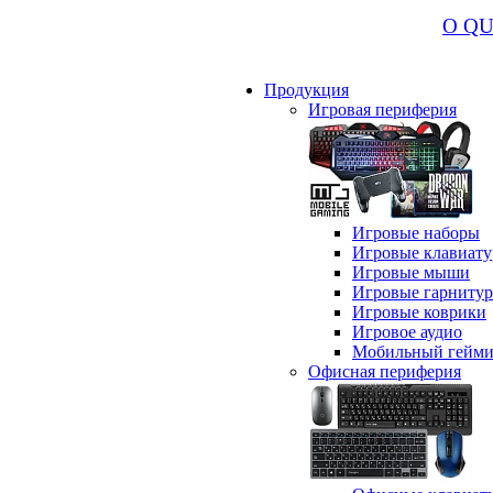
О Q
Продукция
Игровая периферия
Игровые наборы
Игровые клавиат
Игровые мыши
Игровые гарниту
Игровые коврики
Игровое аудио
Мобильный гейми
Офисная периферия