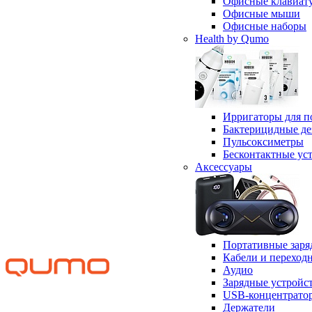
Офисные клавиат
Офисные мыши
Офисные наборы
Health by Qumo
Ирригаторы для п
Бактерицидные д
Пульсоксиметры
Бесконтактные ус
Аксессуары
Портативные заря
Кабели и переход
Аудио
Зарядные устройс
USB-концентрато
Держатели