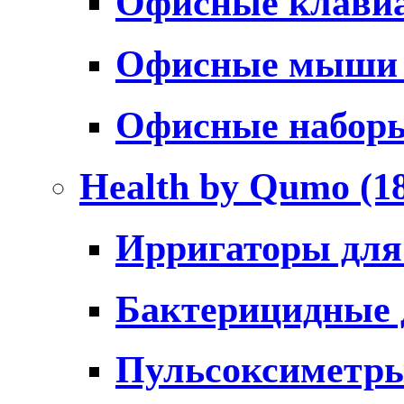
Офисные клави
Офисные мыш
Офисные набо
Health by Qumo
(1
Ирригаторы для
Бактерицидные
Пульсоксиметр