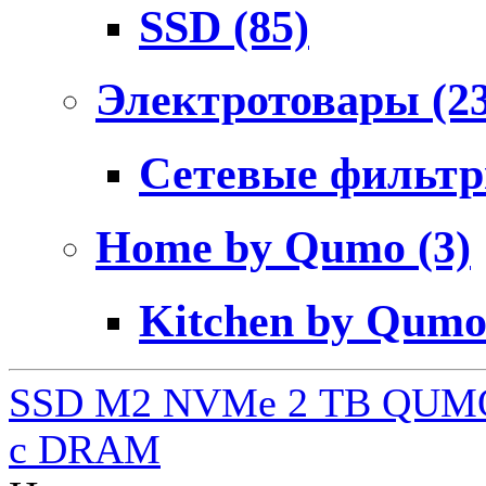
SSD
(85)
Электротовары
(2
Сетевые фильт
Home by Qumo
(3)
Kitchen by Qum
SSD M2 NVMe 2 ТB QUMO
c DRAM