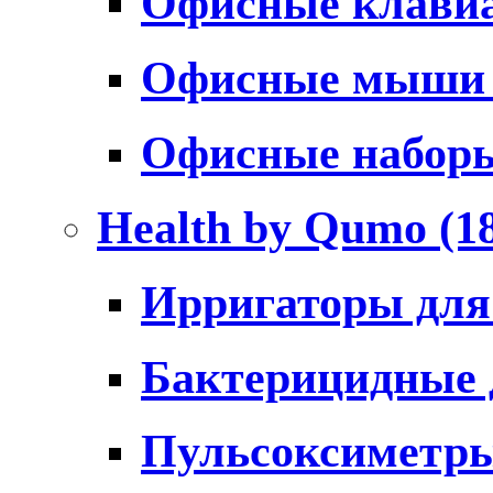
Офисные клави
Офисные мыш
Офисные набо
Health by Qumo
(1
Ирригаторы для
Бактерицидные
Пульсоксиметр