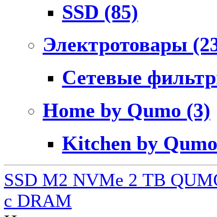
SSD
(85)
Электротовары
(2
Сетевые фильт
Home by Qumo
(3)
Kitchen by Qum
SSD M2 NVMe 2 ТB QUMO
c DRAM