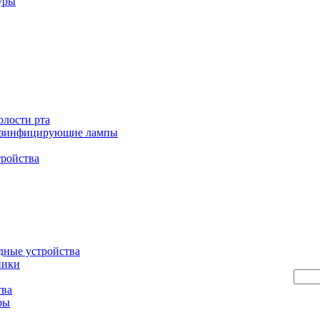
уры
олости рта
езинфицирующие лампы
тройства
дные устройства
ники
тва
ры