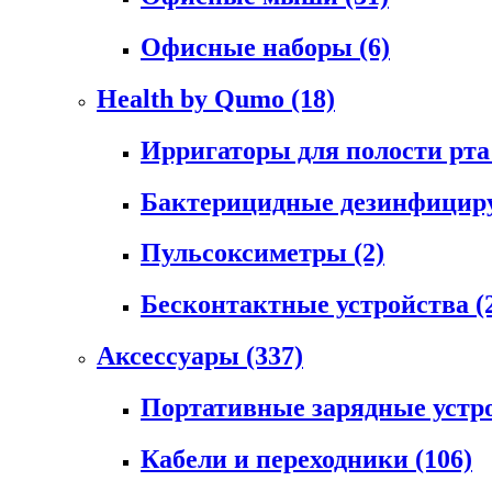
Офисные наборы
(6)
Health by Qumo
(18)
Ирригаторы для полости рт
Бактерицидные дезинфици
Пульсоксиметры
(2)
Бесконтактные устройства
(
Аксессуары
(337)
Портативные зарядные устр
Кабели и переходники
(106)