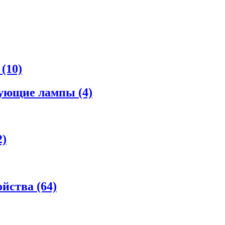
а
(10)
рующие лампы
(4)
2)
ойства
(64)