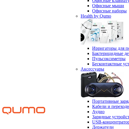
Офисные клавиат
Офисные мыши
Офисные наборы
Health by Qumo
Ирригаторы для п
Бактерицидные д
Пульсоксиметры
Бесконтактные ус
Аксессуары
Портативные заря
Кабели и переход
Аудио
Зарядные устройс
USB-концентрато
Держатели