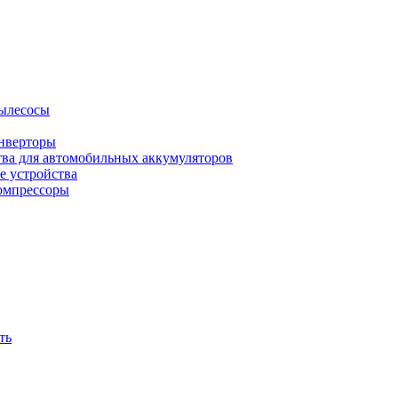
ылесосы
нверторы
тва для автомобильных аккумуляторов
е устройства
омпрессоры
ть