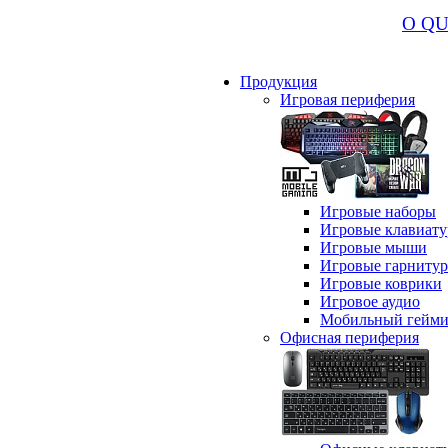
О Q
Продукция
Игровая периферия
Игровые наборы
Игровые клавиат
Игровые мыши
Игровые гарниту
Игровые коврики
Игровое аудио
Мобильный гейми
Офисная периферия