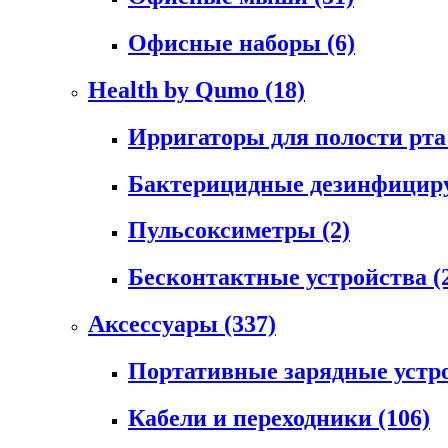
Офисные наборы
(6)
Health by Qumo
(18)
Ирригаторы для полости рт
Бактерицидные дезинфици
Пульсоксиметры
(2)
Бесконтактные устройства
(
Аксессуары
(337)
Портативные зарядные устр
Кабели и переходники
(106)