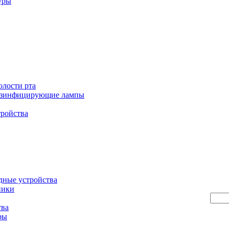
уры
олости рта
езинфицирующие лампы
тройства
дные устройства
ники
тва
ры