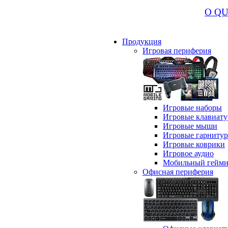
О Q
Продукция
Игровая периферия
Игровые наборы
Игровые клавиат
Игровые мыши
Игровые гарниту
Игровые коврики
Игровое аудио
Мобильный гейми
Офисная периферия