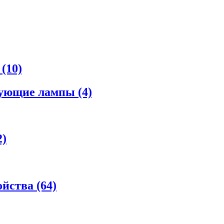
а
(10)
рующие лампы
(4)
2)
ойства
(64)