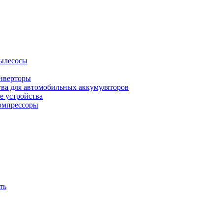
ылесосы
нверторы
тва для автомобильных аккумуляторов
е устройства
омпрессоры
ть