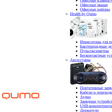
Офисные клавиат
Офисные мыши
Офисные наборы
Health by Qumo
Ирригаторы для п
Бактерицидные д
Пульсоксиметры
Бесконтактные ус
Аксессуары
Портативные заря
Кабели и переход
Аудио
Зарядные устройс
USB-концентрато
Держатели