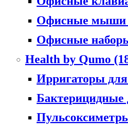
Офисные клави
Офисные мыш
Офисные набо
Health by Qumo
(1
Ирригаторы для
Бактерицидные
Пульсоксиметр