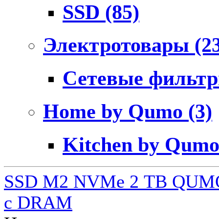
SSD
(85)
Электротовары
(2
Сетевые фильт
Home by Qumo
(3)
Kitchen by Qum
SSD M2 NVMe 2 ТB QUMO
c DRAM