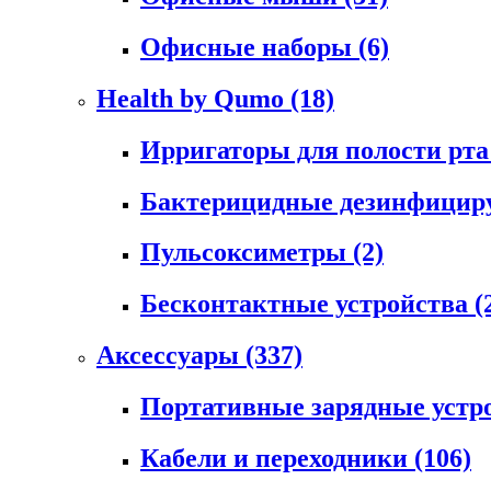
Офисные наборы
(6)
Health by Qumo
(18)
Ирригаторы для полости рт
Бактерицидные дезинфици
Пульсоксиметры
(2)
Бесконтактные устройства
(
Аксессуары
(337)
Портативные зарядные устр
Кабели и переходники
(106)