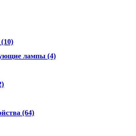
а
(10)
рующие лампы
(4)
2)
ойства
(64)