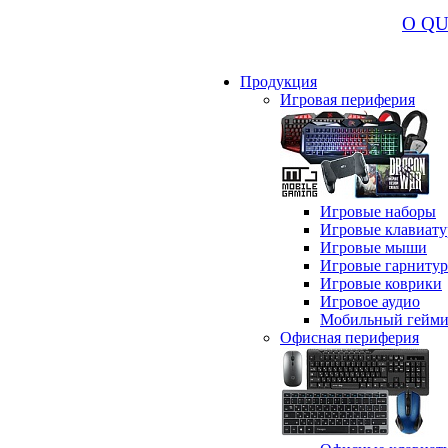
О Q
Продукция
Игровая периферия
Игровые наборы
Игровые клавиат
Игровые мыши
Игровые гарниту
Игровые коврики
Игровое аудио
Мобильный гейми
Офисная периферия