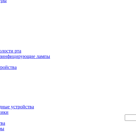
уры
олости рта
езинфицирующие лампы
тройства
дные устройства
ники
тва
ры