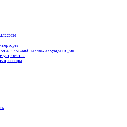
ылесосы
нверторы
тва для автомобильных аккумуляторов
е устройства
омпрессоры
ть