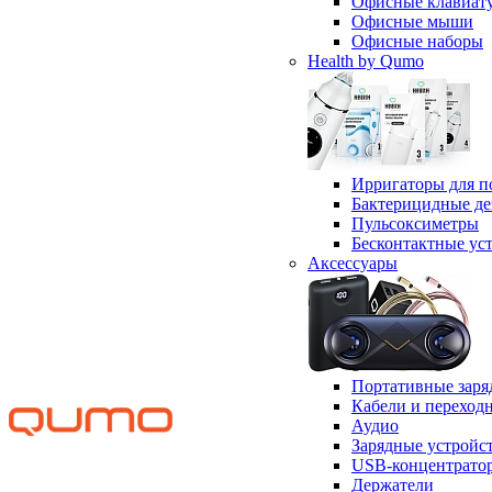
Офисные клавиат
Офисные мыши
Офисные наборы
Health by Qumo
Ирригаторы для п
Бактерицидные д
Пульсоксиметры
Бесконтактные ус
Аксессуары
Портативные заря
Кабели и переход
Аудио
Зарядные устройс
USB-концентрато
Держатели