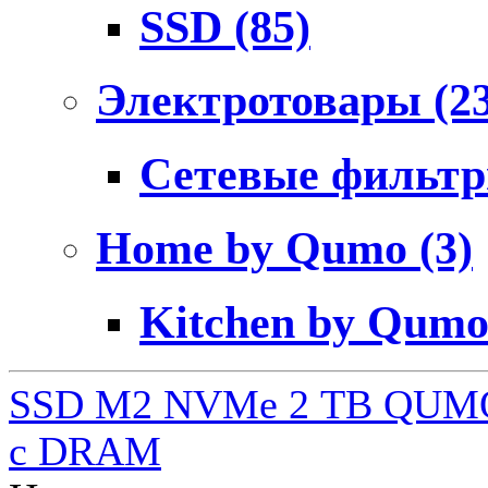
SSD
(85)
Электротовары
(2
Сетевые фильт
Home by Qumo
(3)
Kitchen by Qum
SSD M2 NVMe 2 ТB QUMO
c DRAM