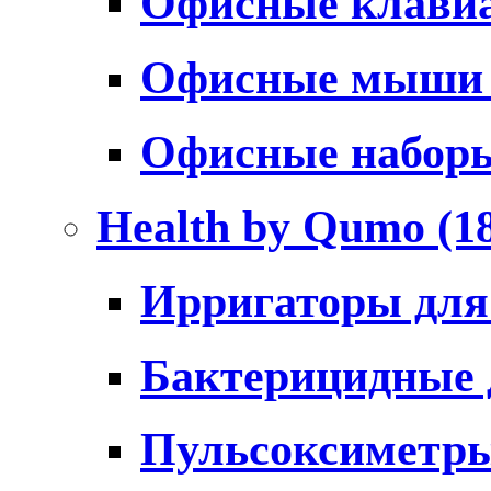
Офисные клави
Офисные мыш
Офисные набо
Health by Qumo
(1
Ирригаторы для
Бактерицидные
Пульсоксиметр