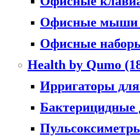
Офисные клави
Офисные мыш
Офисные набо
Health by Qumo
(1
Ирригаторы для
Бактерицидные
Пульсоксиметр