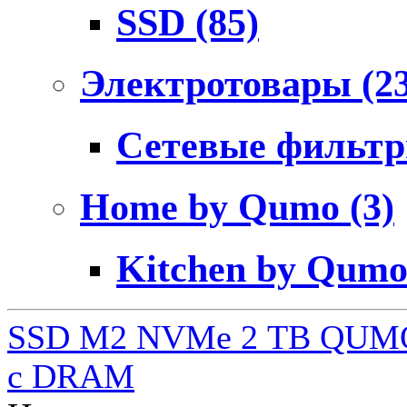
SSD
(85)
Электротовары
(2
Сетевые фильт
Home by Qumo
(3)
Kitchen by Qum
SSD M2 NVMe 2 ТB QUMO
c DRAM