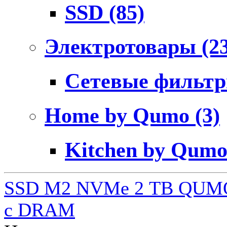
SSD
(85)
Электротовары
(2
Сетевые фильт
Home by Qumo
(3)
Kitchen by Qum
SSD M2 NVMe 2 ТB QUMO
c DRAM