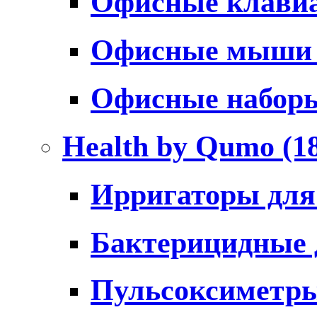
Офисные клави
Офисные мыш
Офисные набо
Health by Qumo
(1
Ирригаторы для
Бактерицидные
Пульсоксиметр