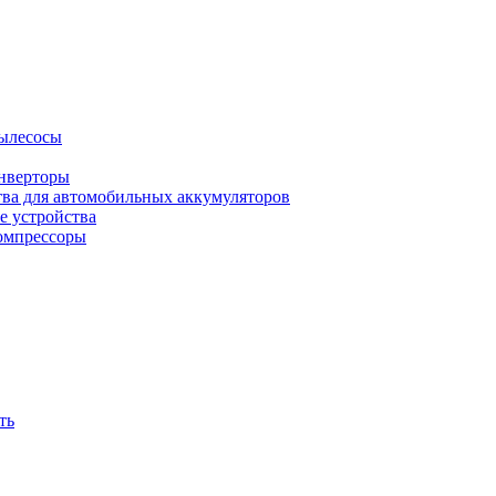
ылесосы
нверторы
тва для автомобильных аккумуляторов
е устройства
омпрессоры
ть