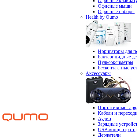
Офисные клавиат
Офисные мыши
Офисные наборы
Health by Qumo
Ирригаторы для п
Бактерицидные д
Пульсоксиметры
Бесконтактные ус
Аксессуары
Портативные заря
Кабели и переход
Аудио
Зарядные устройс
USB-концентрато
Держатели