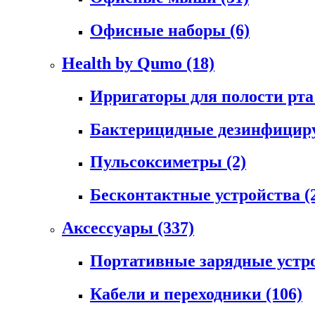
Офисные наборы
(6)
Health by Qumo
(18)
Ирригаторы для полости рт
Бактерицидные дезинфици
Пульсоксиметры
(2)
Бесконтактные устройства
(
Аксессуары
(337)
Портативные зарядные устр
Кабели и переходники
(106)