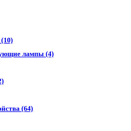
а
(10)
рующие лампы
(4)
2)
ойства
(64)