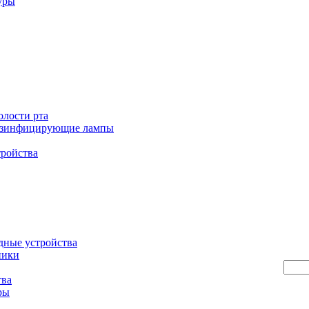
уры
олости рта
езинфицирующие лампы
тройства
дные устройства
ники
тва
ры