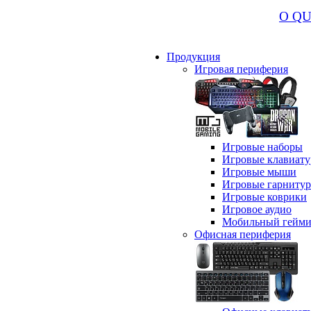
О Q
Продукция
Игровая периферия
Игровые наборы
Игровые клавиат
Игровые мыши
Игровые гарниту
Игровые коврики
Игровое аудио
Мобильный гейми
Офисная периферия