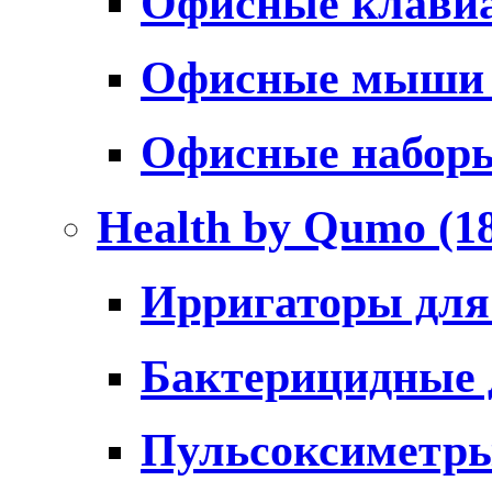
Офисные клави
Офисные мыш
Офисные набо
Health by Qumo
(1
Ирригаторы для
Бактерицидные
Пульсоксиметр