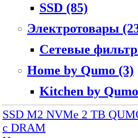
SSD
(85)
Электротовары
(2
Сетевые фильт
Home by Qumo
(3)
Kitchen by Qum
SSD M2 NVMe 2 ТB QUMO
c DRAM