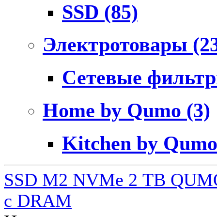
SSD
(85)
Электротовары
(2
Сетевые фильт
Home by Qumo
(3)
Kitchen by Qum
SSD M2 NVMe 2 ТB QUMO
c DRAM