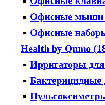
Офисные клави
Офисные мыш
Офисные набо
Health by Qumo
(1
Ирригаторы для
Бактерицидные
Пульсоксиметр