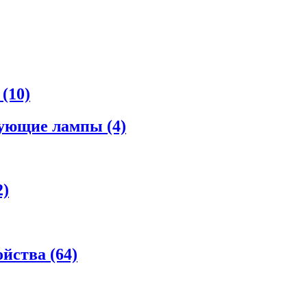
а
(10)
рующие лампы
(4)
2)
ойства
(64)