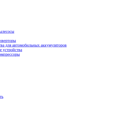
ылесосы
нверторы
тва для автомобильных аккумуляторов
е устройства
омпрессоры
ть