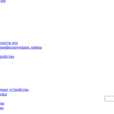
уры
олости рта
езинфицирующие лампы
тройства
дные устройства
ники
тва
ры