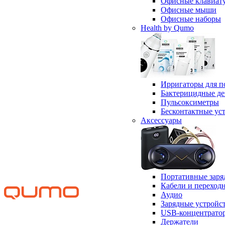
Офисные клавиат
Офисные мыши
Офисные наборы
Health by Qumo
Ирригаторы для п
Бактерицидные д
Пульсоксиметры
Бесконтактные ус
Аксессуары
Портативные заря
Кабели и переход
Аудио
Зарядные устройс
USB-концентрато
Держатели