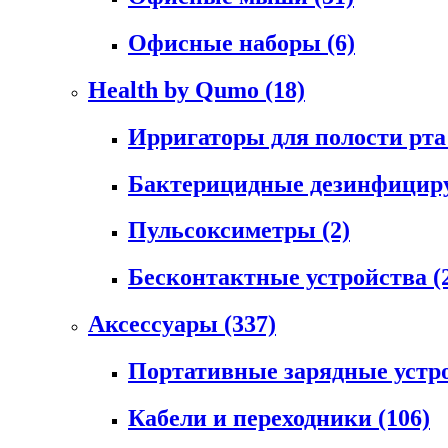
Офисные наборы
(6)
Health by Qumo
(18)
Ирригаторы для полости рт
Бактерицидные дезинфици
Пульсоксиметры
(2)
Бесконтактные устройства
(
Аксессуары
(337)
Портативные зарядные устр
Кабели и переходники
(106)