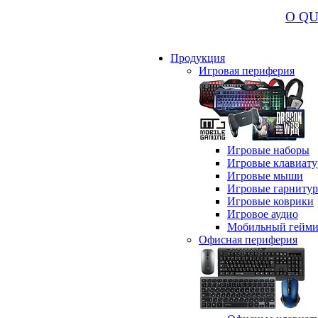
О Q
Продукция
Игровая периферия
Игровые наборы
Игровые клавиат
Игровые мыши
Игровые гарниту
Игровые коврики
Игровое аудио
Мобильный гейми
Офисная периферия