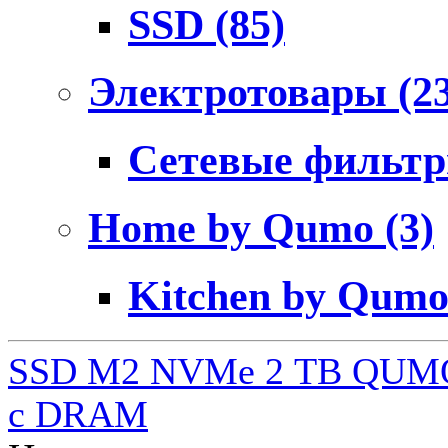
SSD
(85)
Электротовары
(2
Сетевые фильт
Home by Qumo
(3)
Kitchen by Qum
SSD M2 NVMe 2 ТB QUMO
c DRAM