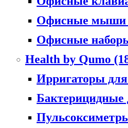
Офисные клави
Офисные мыш
Офисные набо
Health by Qumo
(1
Ирригаторы для
Бактерицидные
Пульсоксиметр