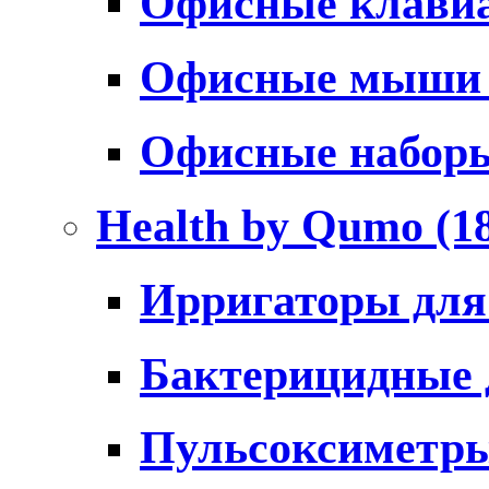
Офисные клави
Офисные мыш
Офисные набо
Health by Qumo
(1
Ирригаторы для
Бактерицидные
Пульсоксиметр