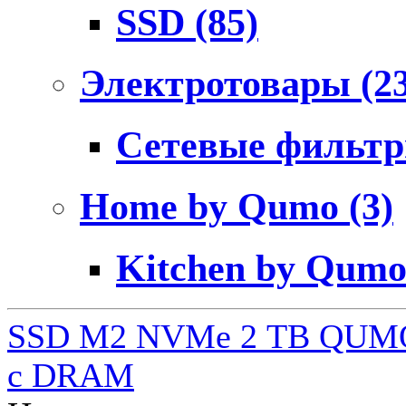
SSD
(85)
Электротовары
(2
Сетевые фильт
Home by Qumo
(3)
Kitchen by Qum
SSD M2 NVMe 2 ТB QUMO
c DRAM