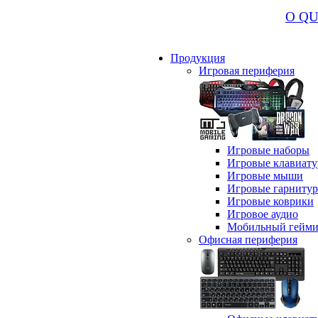
О Q
Продукция
Игровая периферия
Игровые наборы
Игровые клавиат
Игровые мыши
Игровые гарниту
Игровые коврики
Игровое аудио
Мобильный гейми
Офисная периферия