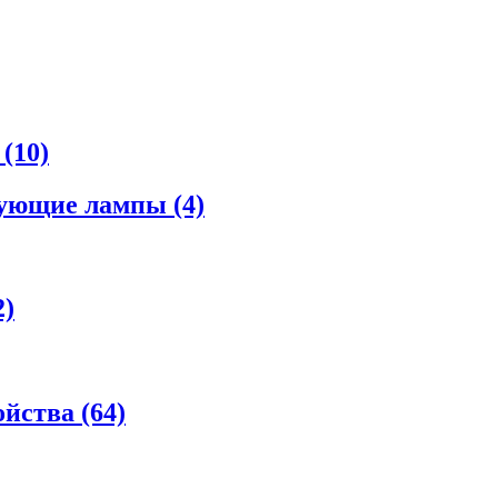
а
(10)
рующие лампы
(4)
2)
ойства
(64)