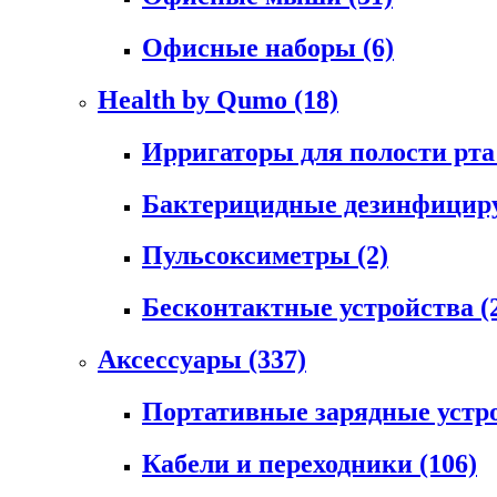
Офисные наборы
(6)
Health by Qumo
(18)
Ирригаторы для полости рт
Бактерицидные дезинфици
Пульсоксиметры
(2)
Бесконтактные устройства
(
Аксессуары
(337)
Портативные зарядные устр
Кабели и переходники
(106)