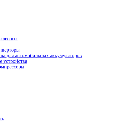
ылесосы
нверторы
тва для автомобильных аккумуляторов
е устройства
омпрессоры
ть