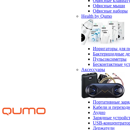
Офисные клавиат
Офисные мыши
Офисные наборы
Health by Qumo
Ирригаторы для п
Бактерицидные д
Пульсоксиметры
Бесконтактные ус
Аксессуары
Портативные заря
Кабели и переход
Аудио
Зарядные устройс
USB-концентрато
Держатели