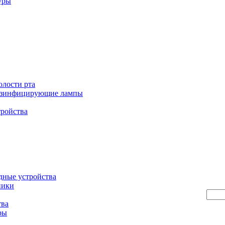
уры
олости рта
езинфицирующие лампы
тройства
дные устройства
ники
тва
ры