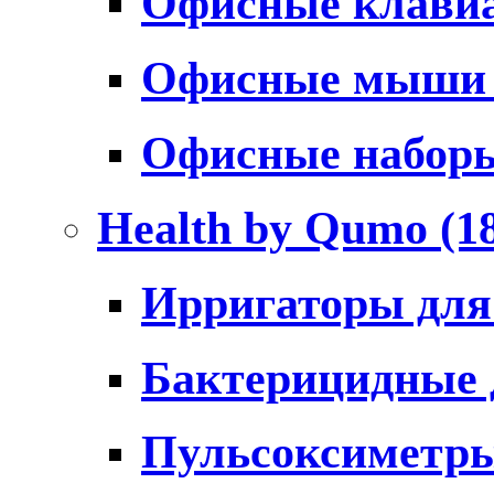
Офисные клави
Офисные мыш
Офисные набо
Health by Qumo
(1
Ирригаторы для
Бактерицидные
Пульсоксиметр