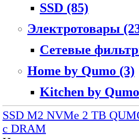
SSD
(85)
Электротовары
(2
Сетевые фильт
Home by Qumo
(3)
Kitchen by Qum
SSD M2 NVMe 2 ТB QUMO
c DRAM