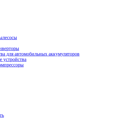
ылесосы
нверторы
тва для автомобильных аккумуляторов
е устройства
омпрессоры
ть