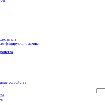
уры
олости рта
езинфицирующие лампы
тройства
дные устройства
ники
тва
ры