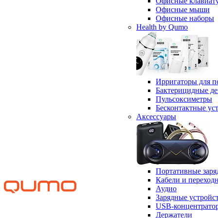
Офисные клавиат
Офисные мыши
Офисные наборы
Health by Qumo
Ирригаторы для п
Бактерицидные д
Пульсоксиметры
Бесконтактные ус
Аксессуары
Портативные заря
Кабели и переход
Аудио
Зарядные устройс
USB-концентрато
Держатели