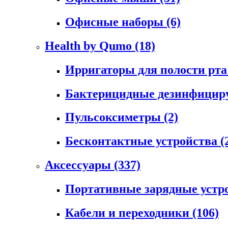
Офисные наборы
(6)
Health by Qumo
(18)
Ирригаторы для полости рт
Бактерицидные дезинфици
Пульсоксиметры
(2)
Бесконтактные устройства
(
Аксессуары
(337)
Портативные зарядные устр
Кабели и переходники
(106)