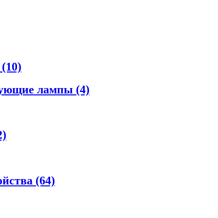
а
(10)
рующие лампы
(4)
2)
ойства
(64)