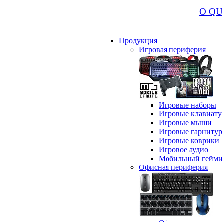
О Q
Продукция
Игровая периферия
Игровые наборы
Игровые клавиат
Игровые мыши
Игровые гарниту
Игровые коврики
Игровое аудио
Мобильный гейми
Офисная периферия