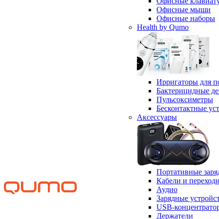
Офисные клавиат
Офисные мыши
Офисные наборы
Health by Qumo
Ирригаторы для п
Бактерицидные д
Пульсоксиметры
Бесконтактные ус
Аксессуары
Портативные заря
Кабели и переход
Аудио
Зарядные устройс
USB-концентрато
Держатели