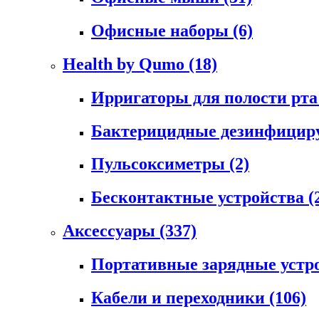
Офисные наборы
(6)
Health by Qumo
(18)
Ирригаторы для полости рт
Бактерицидные дезинфици
Пульсоксиметры
(2)
Бесконтактные устройства
(
Аксессуары
(337)
Портативные зарядные устр
Кабели и переходники
(106)