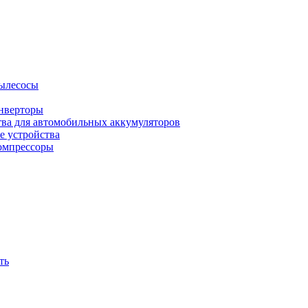
ылесосы
нверторы
тва для автомобильных аккумуляторов
е устройства
омпрессоры
ть