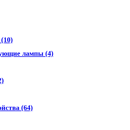
а
(10)
рующие лампы
(4)
2)
ойства
(64)