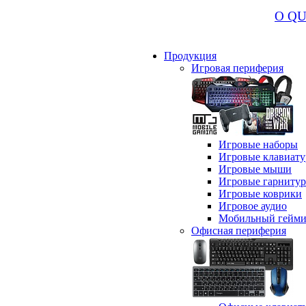
О Q
Продукция
Игровая периферия
Игровые наборы
Игровые клавиат
Игровые мыши
Игровые гарниту
Игровые коврики
Игровое аудио
Мобильный гейми
Офисная периферия