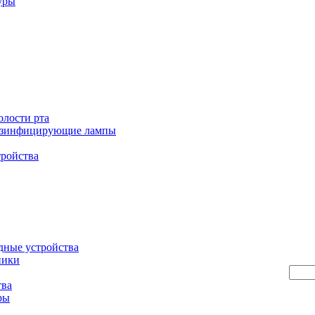
уры
олости рта
езинфицирующие лампы
тройства
дные устройства
ники
тва
ры