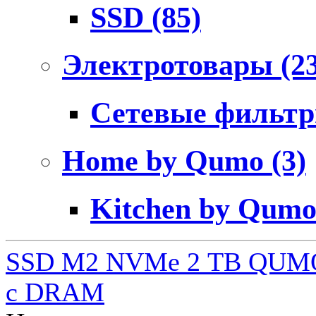
SSD
(85)
Электротовары
(2
Сетевые фильт
Home by Qumo
(3)
Kitchen by Qum
SSD M2 NVMe 2 ТB QUMO
c DRAM