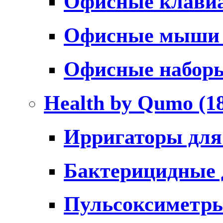
Офисные клави
Офисные мыш
Офисные набо
Health by Qumo
(1
Ирригаторы для
Бактерицидные
Пульсоксиметр