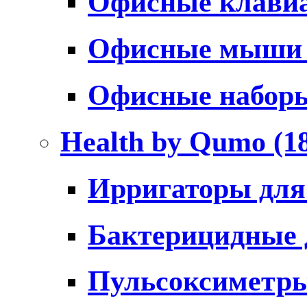
Офисные клави
Офисные мыш
Офисные набо
Health by Qumo
(1
Ирригаторы для
Бактерицидные
Пульсоксиметр