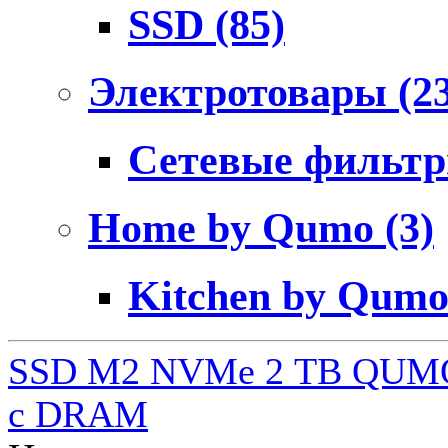
SSD
(85)
Электротовары
(2
Сетевые фильт
Home by Qumo
(3)
Kitchen by Qum
SSD M2 NVMe 2 ТB QUMO
c DRAM