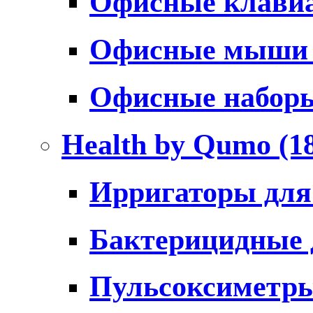
Офисные клави
Офисные мыш
Офисные набо
Health by Qumo
(1
Ирригаторы для
Бактерицидные
Пульсоксиметр