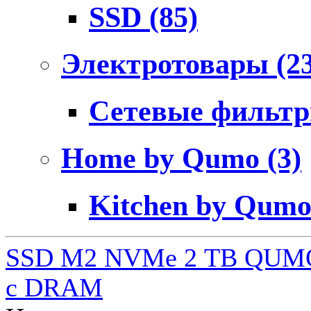
SSD
(85)
Электротовары
(2
Сетевые фильт
Home by Qumo
(3)
Kitchen by Qum
SSD M2 NVMe 2 ТB QUMO
c DRAM