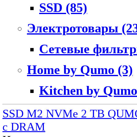
SSD
(85)
Электротовары
(2
Сетевые фильт
Home by Qumo
(3)
Kitchen by Qum
SSD M2 NVMe 2 ТB QUMO
c DRAM